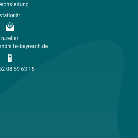
eichsleitung
stationär
n.zeller
ndhilfe-bayreuth.de
52 08 59 63 15