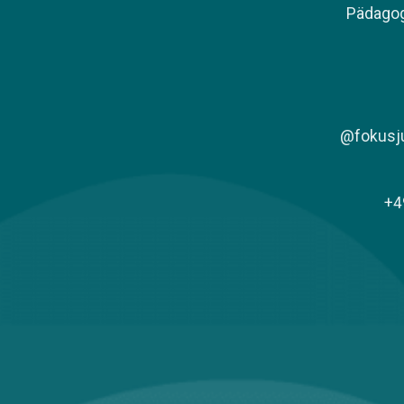
​Pädago
@fokusju
+4