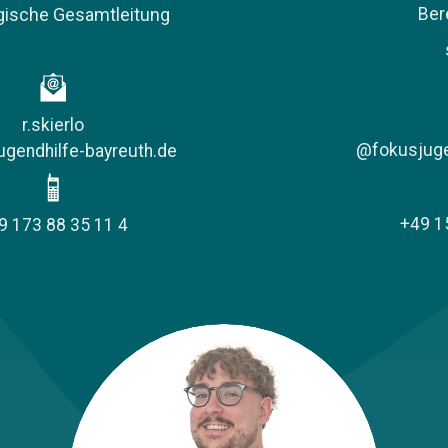
gische Gesamtleitung
Ber
r.skierlo
@fokusjuge
gendhilfe-bayreuth.de
+49 1
9 173 88 35 11 4