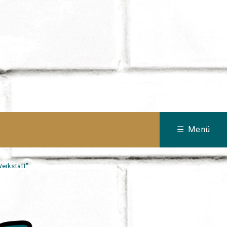
☰ Menü
erkstatt"