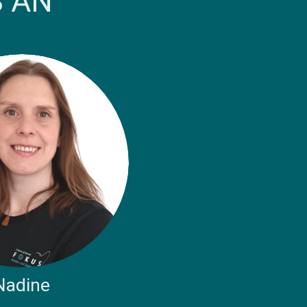
S AN
Nadine