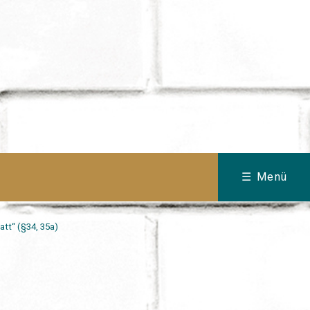
☰ Menü
tt“ (§34, 35a)