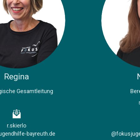
Regina
gische Gesamtleitung
Ber
r.skierlo
gendhilfe-bayreuth.de
@fokusjuge