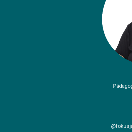
​Pädago
@fokusju