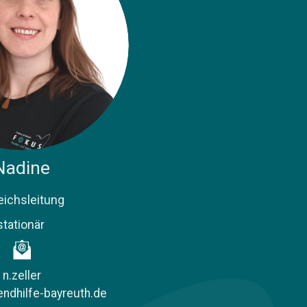
Nadine
eichsleitung
stationär
n.zeller
ndhilfe-bayreuth.de