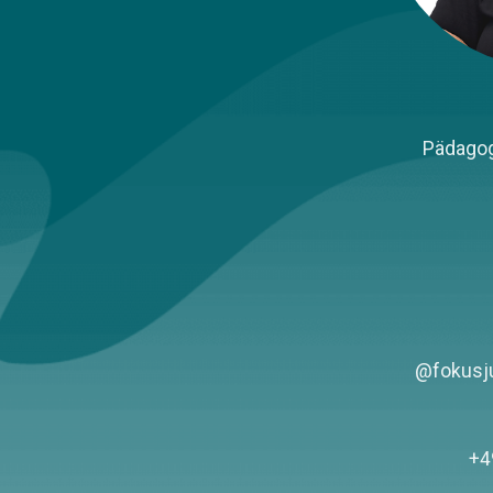
Pädagog
@fokusju
+4