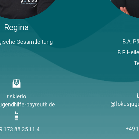
Regina
ische Gesamtleitung
B.A. P
B.P Heil
T
r.skierlo
@fokusjuge
gendhilfe-bayreuth.de
+49 1
9 173 88 35 11 4