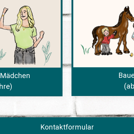
Baue
-Mädchen
(ab
hre)
Kontaktformular