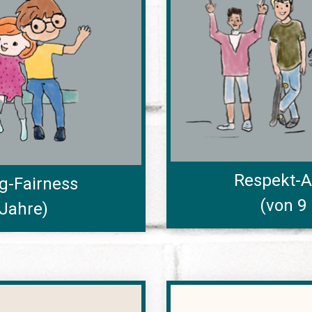
Respekt-A
g-Fairness
(von 9 
 Jahre)