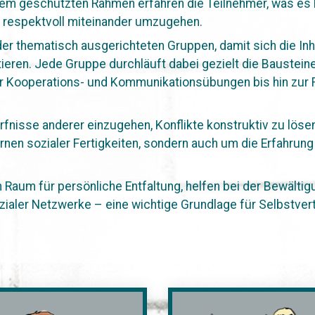
em geschützten Rahmen erfahren die Teilnehmer, was es be
respektvoll miteinander umzugehen.
der thematisch ausgerichteten Gruppen, damit sich die In
ieren. Jede Gruppe durchläuft dabei gezielt die Baustein
 Kooperations- und Kommunikationsübungen bis hin zur R
ürfnisse anderer einzugehen, Konflikte konstruktiv zu lös
ernen sozialer Fertigkeiten, sondern auch um die Erfahru
aum für persönliche Entfaltung, helfen bei der Bewältig
zialer Netzwerke – eine wichtige Grundlage für Selbstvert