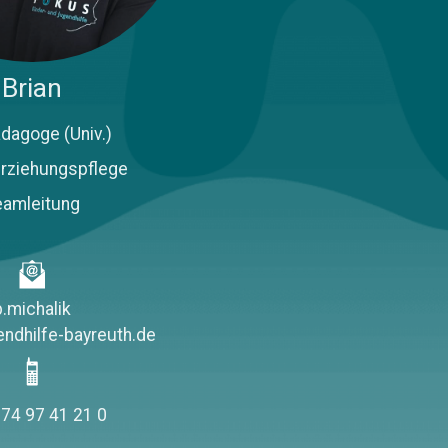
Brian
ädagoge (Univ.)
erziehungspflege
eamleitung
b.michalik
ndhilfe-bayreuth.de
74 97 41 21 0